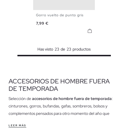
Gorro vuelto de punto gris
U
Precio
7,99 €
Has visto
23
de
23
productos
ACCESORIOS DE HOMBRE FUERA
DE TEMPORADA
Selección de
accesorios de hombre fuera de temporada
:
cinturones, gorros, bufandas, gafas, sombreros, bolsos y
complementos pensados para otro momento del año que
puedes comprar con más calma y adelantarte a la próxima
LEER MÁS