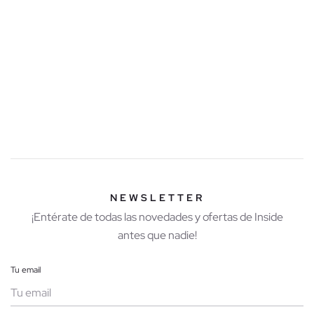
temporada.
Completa looks que tienes en mente, prepara próximos viajes
o encuentra ese básico que todavía buscas más allá de la
temporada actual.
También puedes ver nuestra
ropa de hombre más vendida
y las
últimas novedades
.
NEWSLETTER
¡Entérate de todas las novedades y ofertas de Inside
antes que nadie!
Tu email