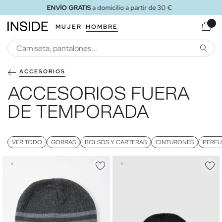
ENVÍO GRATIS
a tienda
MUJER
HOMBRE
BUSCA
ACCESORIOS
ACCESORIOS FUERA
DE TEMPORADA
VER TODO
GORRAS
BOLSOS Y CARTERAS
CINTURONES
PERFU