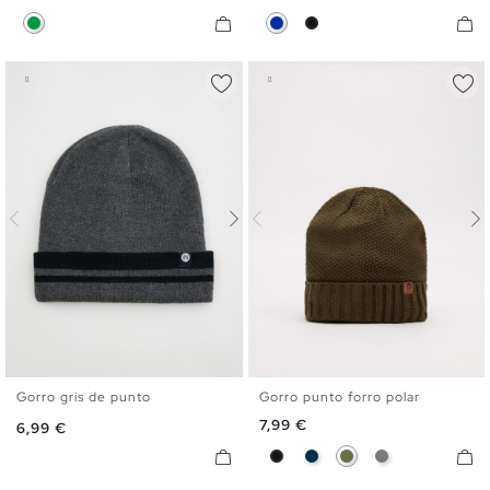
Verde
Azul
Negro
Gorro gris de punto
Gorro punto forro polar
U
U
Precio
7,99 €
Precio
6,99 €
Negro
Azul Marino
Kaki
Melange Oscu