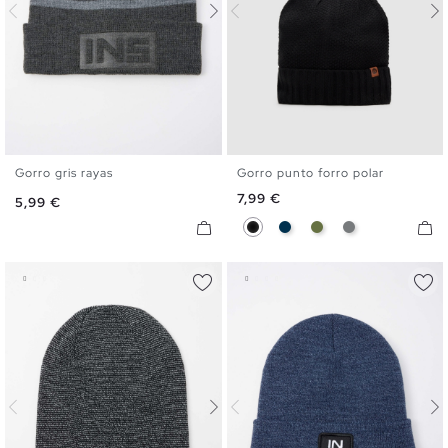
Gorro gris rayas
Gorro punto forro polar
U
U
Precio
7,99 €
Precio
5,99 €
Negro
Azul Marino
Kaki
Melange Oscu