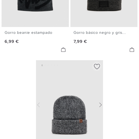
Gorro beanie estampado
Gorro básico negro y gris...
U
U
Precio
Precio
6,99 €
7,99 €