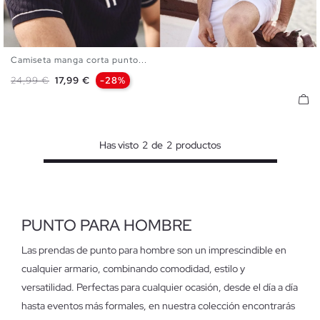
Camiseta manga corta punto...
S
M
L
XL
Precio base
Precio
24,99 €
17,99 €
-28%
Has visto
2
de
2
productos
PUNTO PARA HOMBRE
Las prendas de punto para hombre son un imprescindible en
cualquier armario, combinando comodidad, estilo y
versatilidad. Perfectas para cualquier ocasión, desde el día a día
hasta eventos más formales, en nuestra colección encontrarás