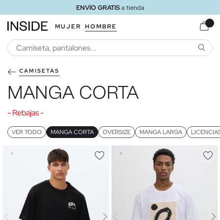
ENVÍO GRATIS
a domicilio a partir de 30 €
MUJER
HOMBRE
BUSCA
CAMISETAS
MANGA CORTA
- Rebajas -
VER TODO
MANGA CORTA
OVERSIZE
MANGA LARGA
LICENCIA