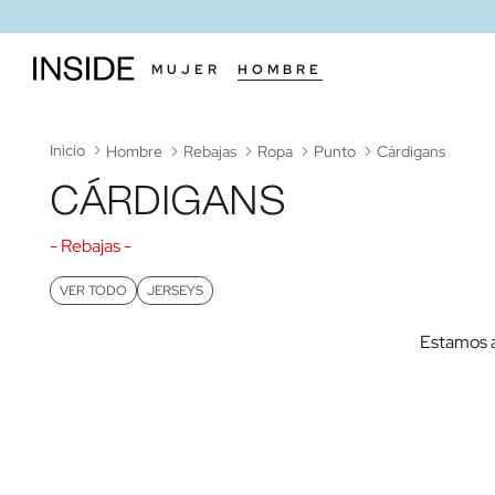
MUJER
HOMBRE
Inicio
Hombre
Rebajas
Ropa
Punto
Cárdigans
CÁRDIGANS
- Rebajas -
VER TODO
JERSEYS
Estamos a