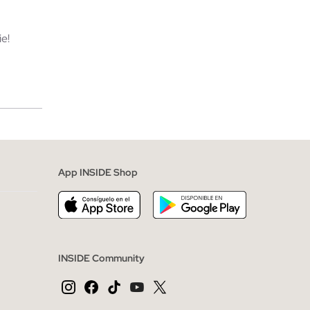
e!
merciales
App INSIDE Shop
INSIDE Community