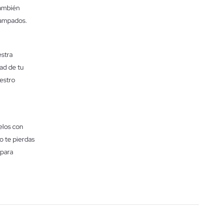
También
tampados.
estra
ad de tu
estro
elos con
o te pierdas
 para