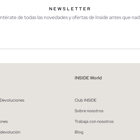
NEWSLETTER
Entérate de todas las novedades y ofertas de Inside antes que nadi
r
Hombre
ído y entiendo la
política de privacidad
y acepto recibir comunicaciones co
INSIDE World
alizadas de Inside.
 Devoluciones
Club INSIDE
QUIERO SUSCRIBIRME
Sobre nosotros
* Puedes cancelar la suscripción en cualquier momento.
ones
Trabaja con nosotros
 devolución
Blog