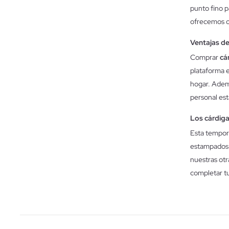
punto fino p
ofrecemos o
Ventajas de
Comprar
cá
plataforma e
hogar. Adem
personal est
Los cárdig
Esta tempor
estampados g
nuestras ot
completar tu