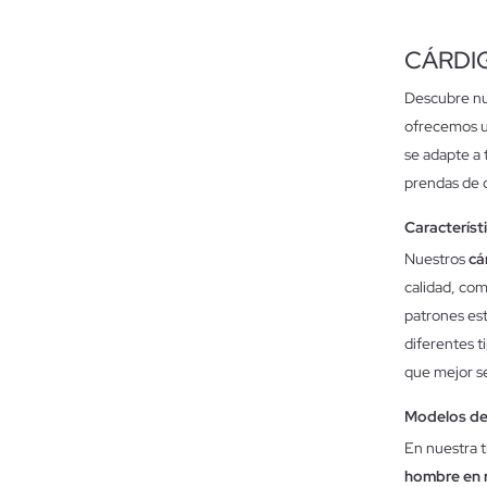
CÁRDI
Descubre nu
ofrecemos un
se adapte a 
prendas de ca
Característ
Nuestros
cá
calidad, com
patrones es
diferentes t
que mejor se
Modelos de
En nuestra 
hombre en 