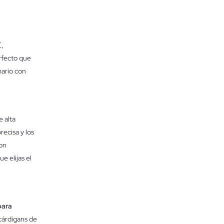
E,
rfecto que
mario con
 alta
recisa y los
con
e elijas el
para
cárdigans de