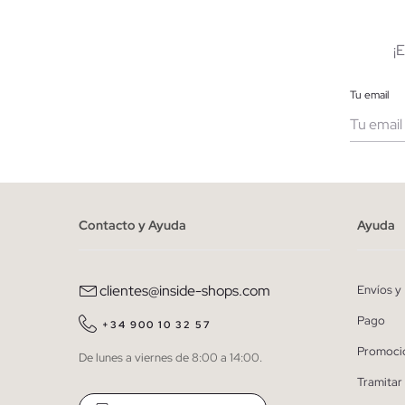
¡
Tu email
Muje
He le
Contacto y Ayuda
Ayuda
person
clientes@inside-shops.com
Envíos y
Pago
+34 900 10 32 57
Promoci
De lunes a viernes de 8:00 a 14:00.
Tramitar