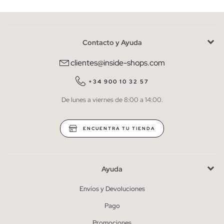
Contacto y Ayuda
He leído y entiendo la
política de privacidad
y acepto recibir
comunicaciones comerciales personalizadas de Inside.
clientes@inside-shops.com
QUIERO SUSCRIBIRME
+34 900 10 32 57
De lunes a viernes de 8:00 a 14:00.
* Puedes cancelar la suscripción en cualquier momento.
ENCUENTRA TU TIENDA
Ayuda
Envíos y Devoluciones
Pago
Promociones