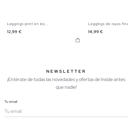
Leggings print en los...
Leggings de rayas finas
S
M
L
S
M
Precio
Precio
12,99 €
14,99 €
NEWSLETTER
¡Entérate de todas las novedades y ofertas de Inside antes
que nadie!
Tu email
Mujer
Hombre