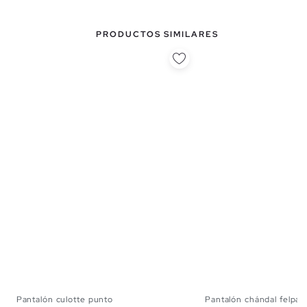
PRODUCTOS SIMILARES
Pantalón culotte punto
Pantalón chándal felpa li
XS
S
M
L
XL
XS
S
M