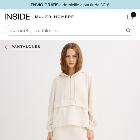
ENVÍO GRATIS
a domicilio a partir de 30 €
MUJER
HOMBRE
BUSCA
PANTALONES