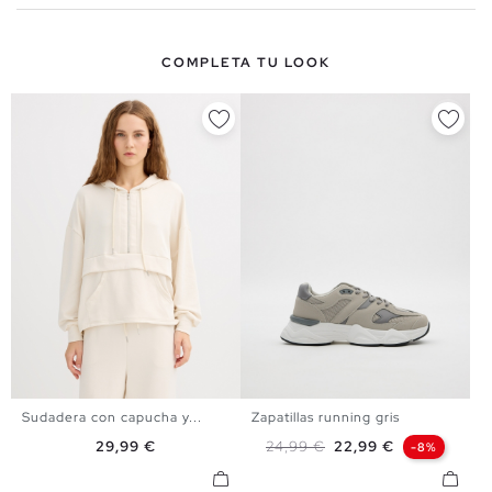
COMPLETA TU LOOK
Sudadera con capucha y...
Zapatillas running gris
XS
S
M
L
36
37
38
39
40
Precio
Precio base
Precio
29,99 €
24,99 €
22,99 €
-8%