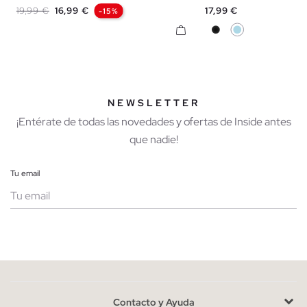
Precio base
Precio
Precio
19,99 €
16,99 €
17,99 €
-15%
Negro
Azul Claro
NEWSLETTER
¡Entérate de todas las novedades y ofertas de Inside antes
que nadie!
Tu email
Mujer
Hombre
Contacto y Ayuda
He leído y entiendo la
política de privacidad
y acepto recibir