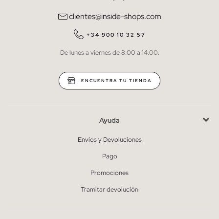
comunicaciones comerciales personalizadas de Inside.
clientes@inside-shops.com
QUIERO SUSCRIBIRME
+34 900 10 32 57
De lunes a viernes de 8:00 a 14:00.
* Puedes cancelar la suscripción en cualquier momento.
ENCUENTRA TU TIENDA
Ayuda
Envíos y Devoluciones
Pago
Promociones
Tramitar devolución