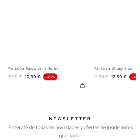
Pantalón fluido print flores
Pantalón Straight con...
S
M
L
S
M
Precio base
Precio
Precio base
Precio
19,99 €
10,99 €
21,99 €
12,99 €
-45%
-41
NEWSLETTER
¡Entérate de todas las novedades y ofertas de Inside antes
que nadie!