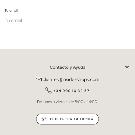
Tu email
Mujer
Hombre
Contacto y Ayuda
He leído y entiendo la
política de privacidad
y acepto recibir
comunicaciones comerciales personalizadas de Inside.
clientes@inside-shops.com
QUIERO SUSCRIBIRME
+34 900 10 32 57
De lunes a viernes de 8:00 a 14:00.
* Puedes cancelar la suscripción en cualquier momento.
ENCUENTRA TU TIENDA