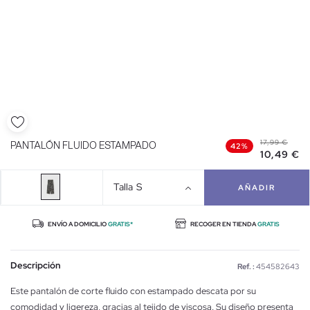
17,99 €
PANTALÓN FLUIDO ESTAMPADO
42%
10,49 €
Talla
S
AÑADIR
ENVÍO A DOMICILIO
GRATIS*
RECOGER EN TIENDA
GRATIS
Descripción
Ref. :
454582643
Este pantalón de corte fluido con estampado descata por su
comodidad y ligereza, gracias al tejido de viscosa. Su diseño presenta