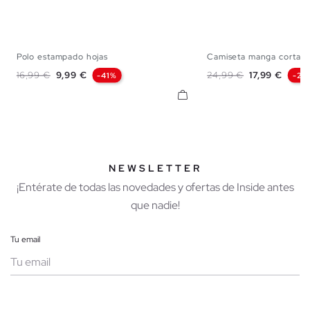
Polo estampado hojas
Camiseta manga corta pu
S
M
L
XL
XXL
S
M
L
Precio base
Precio
Precio base
Precio
16,99 €
9,99 €
24,99 €
17,99 €
-41%
-28
NEWSLETTER
¡Entérate de todas las novedades y ofertas de Inside antes
que nadie!
Tu email
Mujer
Hombre