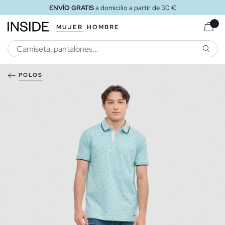
ENVÍO GRATIS
a domicilio a partir de 30 €
MUJER
HOMBRE
BUSCA
POLOS