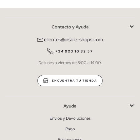
Contacto y Ayuda
He leído y entiendo la
política de privacidad
y acepto recibir
comunicaciones comerciales personalizadas de Inside.
clientes@inside-shops.com
QUIERO SUSCRIBIRME
+34 900 10 32 57
De lunes a viernes de 8:00 a 14:00.
* Puedes cancelar la suscripción en cualquier momento.
ENCUENTRA TU TIENDA
Ayuda
Envíos y Devoluciones
Pago
Promociones