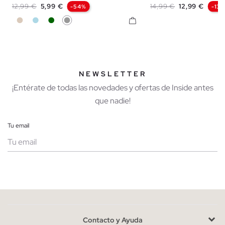
Precio base
Precio
Precio base
Precio
12,99 €
5,99 €
14,99 €
12,99 €
-54%
-13
Blanco Roto
Azul Claro
Verde Oscuro
Gris Medio
NEWSLETTER
¡Entérate de todas las novedades y ofertas de Inside antes
que nadie!
Tu email
Mujer
Hombre
Contacto y Ayuda
He leído y entiendo la
política de privacidad
y acepto recibir