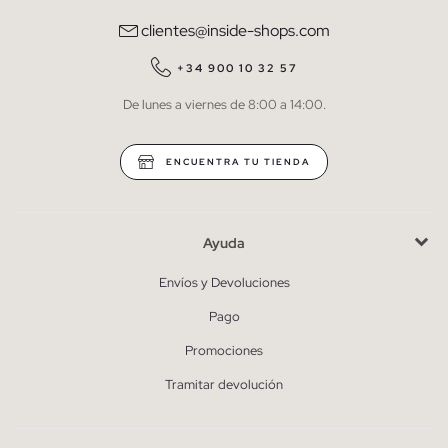
comunicaciones comerciales personalizadas de Inside.
clientes@inside-shops.com
QUIERO SUSCRIBIRME
+34 900 10 32 57
De lunes a viernes de 8:00 a 14:00.
* Puedes cancelar la suscripción en cualquier momento.
ENCUENTRA TU TIENDA
Ayuda
Envíos y Devoluciones
Pago
Promociones
Tramitar devolución