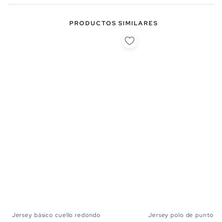
PRODUCTOS SIMILARES
Jersey básico cuello redondo
Jersey polo de punto a..
S
M
L
S
M