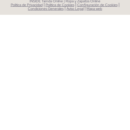
INSIDE Tienda Online | Ropa y Zapatos Online
|
|
|
Política de Privacidad
Política de Cookies
Configuración de Cookies
|
|
Condiciones Generales
Aviso Legal
Mapa web