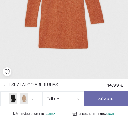
14,99 €
JERSEY LARGO ABERTURAS
Talla
M
AÑADIR
ENVÍO A DOMICILIO
GRATIS*
RECOGER EN TIENDA
GRATIS