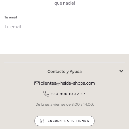
que nadie!
Tu email
Mujer
Hombre
Contacto y Ayuda
He leído y entiendo la
política de privacidad
y acepto recibir
comunicaciones comerciales personalizadas de Inside.
clientes@inside-shops.com
QUIERO SUSCRIBIRME
+34 900 10 32 57
De lunes a viernes de 8:00 a 14:00.
* Puedes cancelar la suscripción en cualquier momento.
ENCUENTRA TU TIENDA