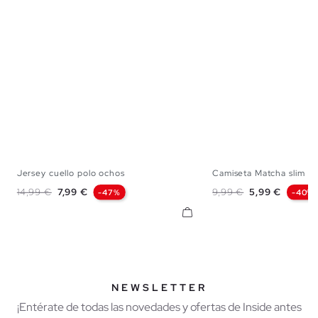
Jersey cuello polo ochos
Camiseta Matcha slim
S
M
L
XS
S
M
Precio base
Precio
Precio base
Precio
14,99 €
7,99 €
9,99 €
5,99 €
-47%
-40%
NEWSLETTER
¡Entérate de todas las novedades y ofertas de Inside antes