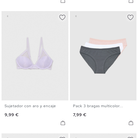
Sujetador con aro y encaje
Pack 3 bragas multicolor...
S
M
L
XL
S
M
L
Precio
Precio
9,99 €
7,99 €