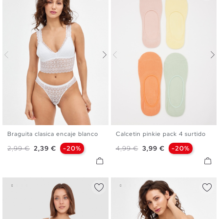
Braguita clasica encaje blanco
Calcetin pinkie pack 4 surtido
S
M
L
U
Precio base
Precio
Precio base
Precio
2,99 €
2,39 €
-20%
4,99 €
3,99 €
-20%