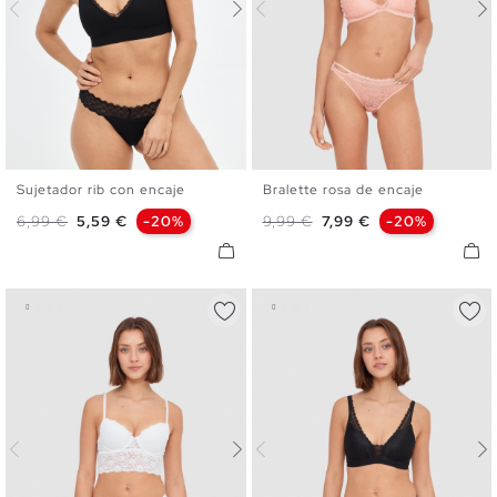
Sujetador rib con encaje
Bralette rosa de encaje
S
M
L
XL
S
M
L
XL
Precio base
Precio
Precio base
Precio
6,99 €
5,59 €
-20%
9,99 €
7,99 €
-20%