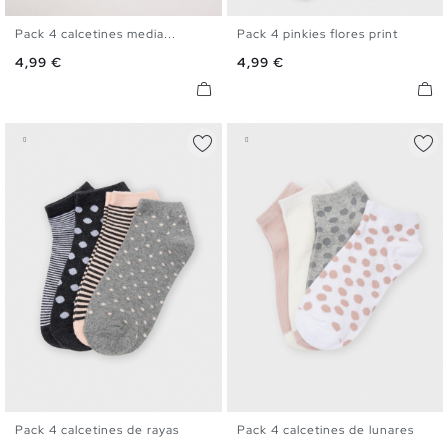
Pack 4 calcetines media...
Pack 4 pinkies flores print
U
U
Precio
Precio
4,99 €
4,99 €
Pack 4 calcetines de rayas
Pack 4 calcetines de lunares
U
U