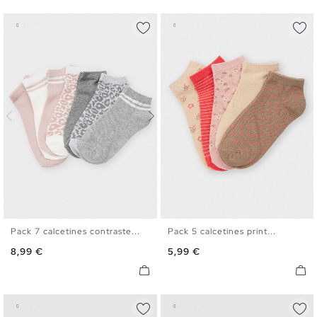
Pack 7 calcetines contraste...
Pack 5 calcetines print...
U
U
Precio
Precio
8,99 €
5,99 €