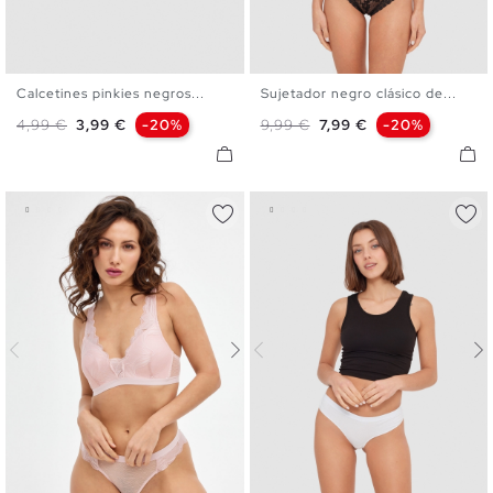
Calcetines pinkies negros...
Sujetador negro clásico de...
U
S
M
L
XL
Precio base
Precio
Precio base
Precio
4,99 €
3,99 €
-20%
9,99 €
7,99 €
-20%