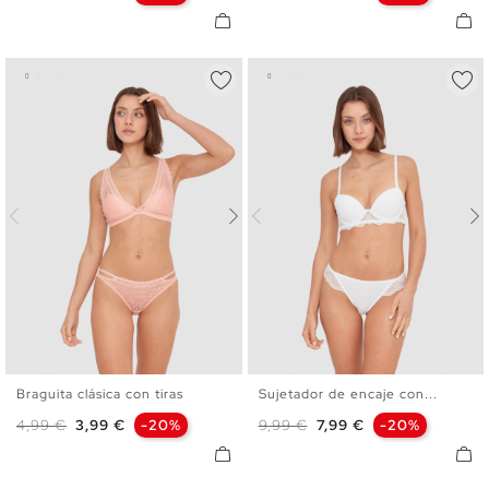
Braguita clásica con tiras
Sujetador de encaje con...
S
M
L
S
M
L
XL
Precio base
Precio
Precio base
Precio
4,99 €
3,99 €
-20%
9,99 €
7,99 €
-20%