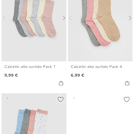
Calcetín alto surtido Pack 7
Calcetín alto surtido Pack 4
U
U
Precio
Precio
9,99 €
6,99 €