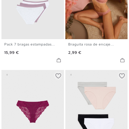
Pack 7 bragas estampadas...
Braguita rosa de encaje...
S
M
L
S
M
L
Precio
Precio
15,99 €
2,99 €