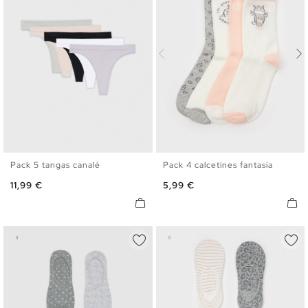
Pack 5 tangas canalé
Pack 4 calcetines fantasía
S
M
L
U
Precio
Precio
11,99 €
5,99 €