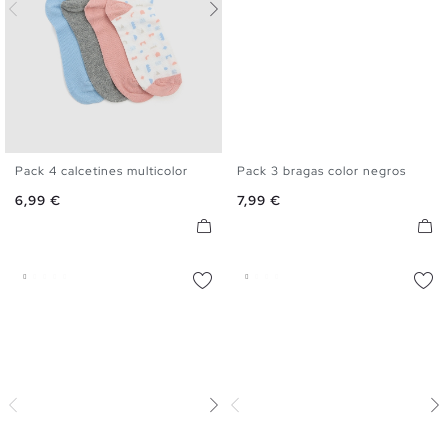
Pack 4 calcetines multicolor
Pack 3 bragas color negros
U
S
M
L
Precio
Precio
6,99 €
7,99 €