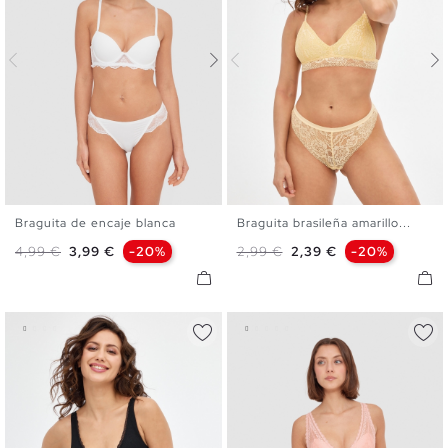
Braguita de encaje blanca
Braguita brasileña amarillo...
S
M
L
S
M
L
Precio base
Precio
Precio base
Precio
4,99 €
3,99 €
-20%
2,99 €
2,39 €
-20%