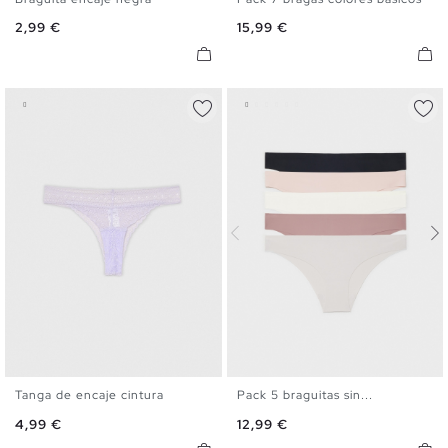
S
M
L
S
M
L
Precio
Precio
2,99 €
15,99 €
Tanga de encaje cintura
Pack 5 braguitas sin...
S
M
L
S
M
L
Precio
Precio
4,99 €
12,99 €