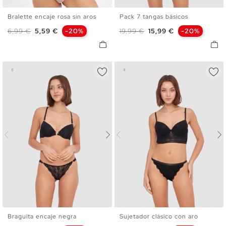
Bralette encaje rosa sin aros
Pack 7 tangas básicos
S
M
L
XL
S
M
L
Precio base
Precio
Precio base
Precio
6,99 €
5,59 €
-20%
19,99 €
15,99 €
-20%
Braguita encaje negra
Sujetador clásico con aro
S
M
L
S
M
L
XL