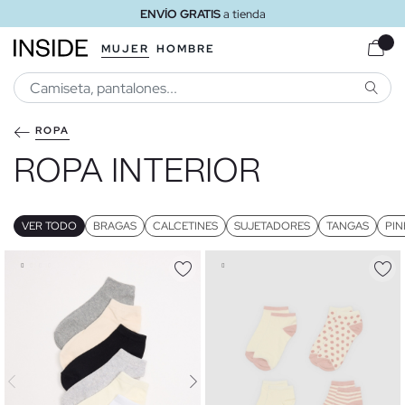
ENVÍO GRATIS
a tienda
MUJER
HOMBRE
BUSCA
ROPA
ROPA INTERIOR
VER TODO
BRAGAS
CALCETINES
SUJETADORES
TANGAS
PIN