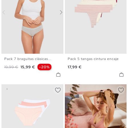
Pack 7 braguitas clásicas...
Pack 5 tangas cintura encaje
S
M
L
S
M
L
Precio base
Precio
Precio
19,99 €
15,99 €
-20%
17,99 €