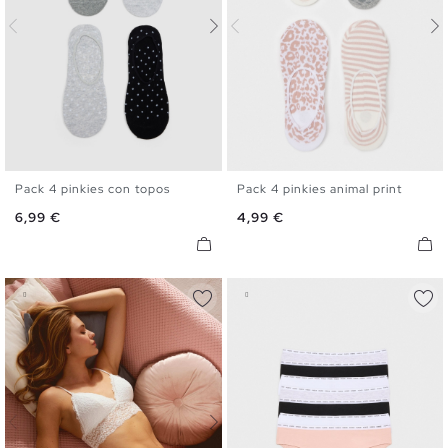
Pack 4 pinkies con topos
Pack 4 pinkies animal print
U
U
Precio
Precio
6,99 €
4,99 €