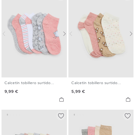
Calcetín tobillero surtido...
Calcetín tobillero surtido...
U
U
Precio
Precio
9,99 €
5,99 €