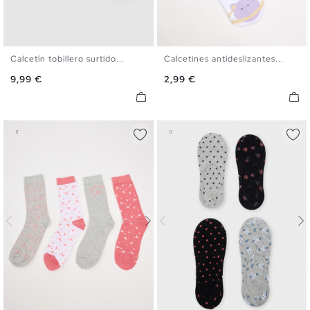
Calcetín tobillero surtido...
Calcetines antideslizantes...
U
U
Precio
Precio
9,99 €
2,99 €