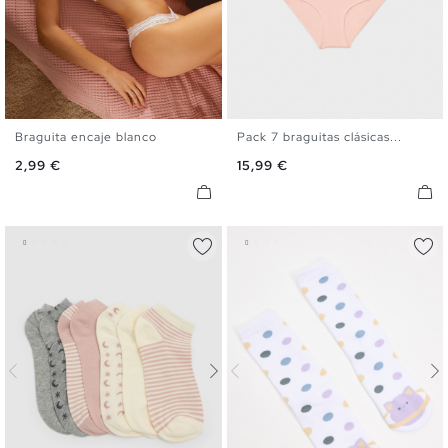
Braguita encaje blanco
Pack 7 braguitas clásicas...
S
M
L
S
M
L
Precio
Precio
2,99 €
15,99 €