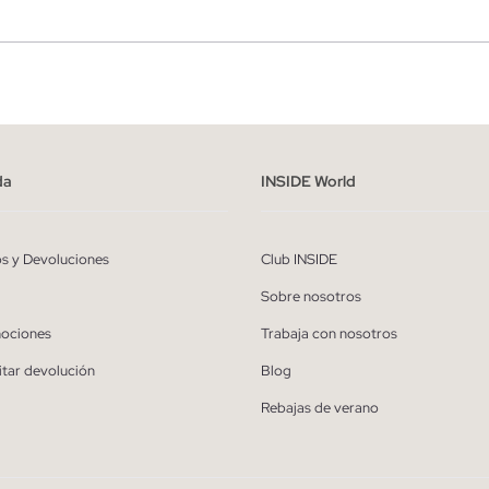
r
Hombre
ído y entiendo la
política de privacidad
y acepto recibir comunicaciones co
alizadas de Inside.
da
INSIDE World
QUIERO SUSCRIBIRME
os y Devoluciones
Club INSIDE
* Puedes cancelar la suscripción en cualquier momento.
Sobre nosotros
ociones
Trabaja con nosotros
itar devolución
Blog
Rebajas de verano