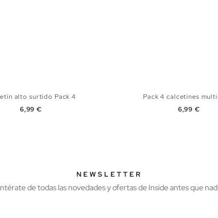
etín alto surtido Pack 4
Pack 4 calcetines mult
Precio
Precio
6,99 €
6,99 €
AÑADIR A MI CESTA
AÑADIR A MI CES
U
U
NEWSLETTER
Entérate de todas las novedades y ofertas de Inside antes que nadi