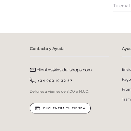
Muje
He le
person
Contacto y Ayuda
Ayu
clientes@inside-shops.com
Enví
Pago
+34 900 10 32 57
Prom
De lunes a viernes de 8:00 a 14:00.
Tram
ENCUENTRA TU TIENDA