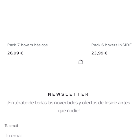
Pack 7 boxers básicos
Pack 6 boxers INSIDE co
S
M
L
XL
S
M
L
Precio
Precio
26,99 €
23,99 €
NEWSLETTER
¡Entérate de todas las novedades y ofertas de Inside antes
que nadie!
Tu email