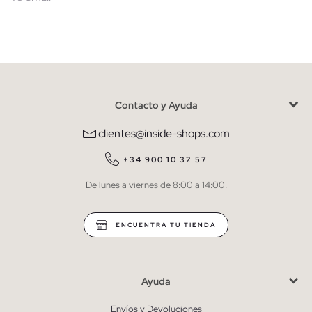
Mujer
Hombre
Contacto y Ayuda
He leído y entiendo la
política de privacidad
y acepto recibir
comunicaciones comerciales personalizadas de Inside.
clientes@inside-shops.com
QUIERO SUSCRIBIRME
+34 900 10 32 57
De lunes a viernes de 8:00 a 14:00.
* Puedes cancelar la suscripción en cualquier momento.
ENCUENTRA TU TIENDA
Ayuda
Envíos y Devoluciones