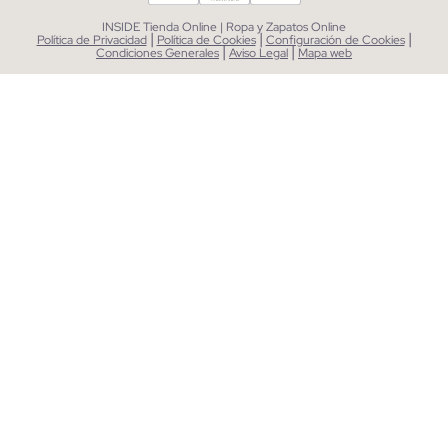
INSIDE Tienda Online | Ropa y Zapatos Online
|
|
|
Política de Privacidad
Política de Cookies
Configuración de Cookies
|
|
Condiciones Generales
Aviso Legal
Mapa web