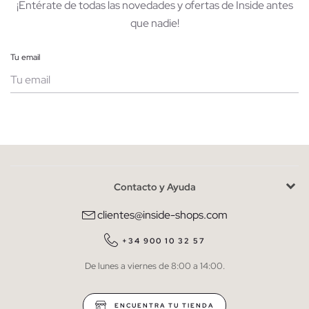
¡Entérate de todas las novedades y ofertas de Inside antes
que nadie!
Tu email
Mujer
Hombre
Contacto y Ayuda
He leído y entiendo la
política de privacidad
y acepto recibir
comunicaciones comerciales personalizadas de Inside.
clientes@inside-shops.com
QUIERO SUSCRIBIRME
+34 900 10 32 57
De lunes a viernes de 8:00 a 14:00.
* Puedes cancelar la suscripción en cualquier momento.
ENCUENTRA TU TIENDA