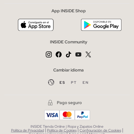
App INSIDE Shop
INSIDE Community
Cambiar idioma
ES
PT
EN
Pago seguro
INSIDE Tienda Online | Ropa y Zapatos Online
|
|
|
Política de Privacidad
Política de Cookies
Configuración de Cookies
|
|