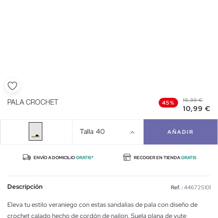
19,99 €
PALA CROCHET
45%
10,99 €
Talla
40
AÑADIR
ENVÍO A DOMICILIO
GRATIS*
RECOGER EN TIENDA
GRATIS
Descripción
Ref. :
446725101
Eleva tu estilo veraniego con estas sandalias de pala con diseño de
crochet calado hecho de cordón de nailon. Suela plana de yute