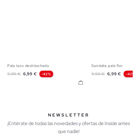
Pala lazo deshilachado
Sandalia pala flor
35
36
37
38
39
40
41
35
36
37
38
Precio base
Precio
Precio base
Precio
11,99 €
6,99 €
11,99 €
6,99 €
-42%
-42%
NEWSLETTER
¡Entérate de todas las novedades y ofertas de Inside antes
que nadie!