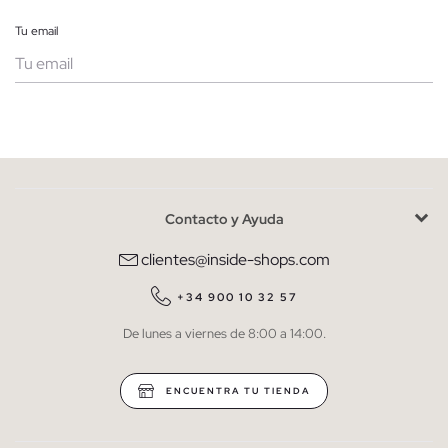
Tu email
Mujer
Hombre
Contacto y Ayuda
He leído y entiendo la
política de privacidad
y acepto recibir
comunicaciones comerciales personalizadas de Inside.
clientes@inside-shops.com
QUIERO SUSCRIBIRME
+34 900 10 32 57
De lunes a viernes de 8:00 a 14:00.
* Puedes cancelar la suscripción en cualquier momento.
ENCUENTRA TU TIENDA