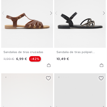
Sandalias de tiras cruzadas
Sandalia de tiras polipiel...
35
36
37
38
39
40
35
36
37
38
39
40
Precio base
Precio
Precio
11,99 €
6,99 €
-42%
10,49 €
41
41