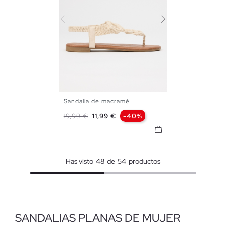
Sandalia de macramé
35
36
37
38
39
40
Precio base
Precio
19,99 €
11,99 €
-40%
41
Has visto
48
de
54
productos
SANDALIAS PLANAS DE MUJER