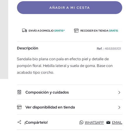
AÑADIR A MI CESTA
ENVÍO A DOMICILIO
GRATIS*
RECOGER EN TIENDA
GRATIS
Descripción
Ref. :
466886101
Sandalia bio plana con pala en efecto piel y detalle de
pompón floral. Hebilla lateral y suela de goma. Base con
acabado tipo corcho.
Composición y cuidados
Ver disponibilidad en tienda
¡Compártelo!
WHATSAPP
EMAIL