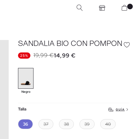
SANDALIA BIO CON POMPON
19,99 €
14,99 €
25%
Negro
Talla
GUÍA
36
37
38
39
40