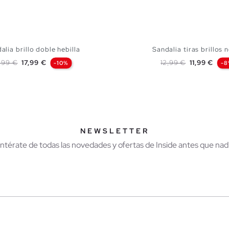
alia brillo doble hebilla
Sandalia tiras brillos 
ecio base
Precio
Precio base
Precio
9,99 €
17,99 €
12,99 €
11,99 €
-10%
-8
AÑADIR A MI CESTA
AÑADIR A MI CES
37
38
39
40
36
37
38
39
NEWSLETTER
Entérate de todas las novedades y ofertas de Inside antes que nadi
r
Hombre