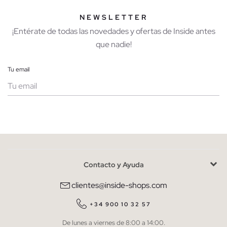
NEWSLETTER
¡Entérate de todas las novedades y ofertas de Inside antes
que nadie!
Tu email
Mujer
Hombre
Contacto y Ayuda
He leído y entiendo la
política de privacidad
y acepto recibir
comunicaciones comerciales personalizadas de Inside.
clientes@inside-shops.com
QUIERO SUSCRIBIRME
+34 900 10 32 57
De lunes a viernes de 8:00 a 14:00.
* Puedes cancelar la suscripción en cualquier momento.