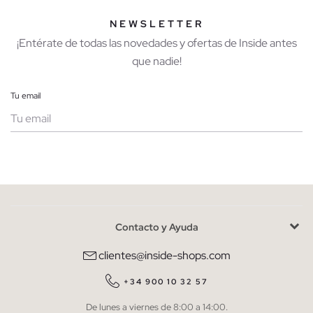
NEWSLETTER
¡Entérate de todas las novedades y ofertas de Inside antes
que nadie!
Tu email
Mujer
Hombre
Contacto y Ayuda
He leído y entiendo la
política de privacidad
y acepto recibir
comunicaciones comerciales personalizadas de Inside.
clientes@inside-shops.com
QUIERO SUSCRIBIRME
+34 900 10 32 57
De lunes a viernes de 8:00 a 14:00.
* Puedes cancelar la suscripción en cualquier momento.