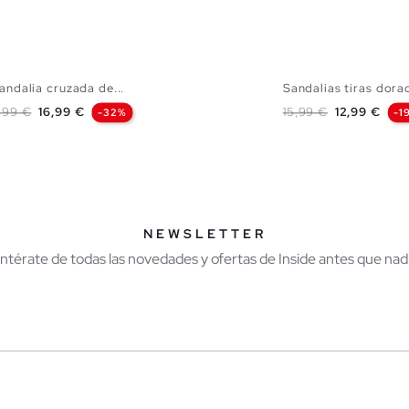
andalia cruzada de...
Sandalias tiras dora
ecio base
Precio
Precio base
Precio
,99 €
16,99 €
15,99 €
12,99 €
-32%
-1
AÑADIR A MI CESTA
AÑADIR A MI CES
37
38
39
40
36
37
38
39
NEWSLETTER
Entérate de todas las novedades y ofertas de Inside antes que nadi
r
Hombre