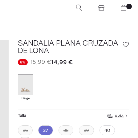
SANDALIA PLANA CRUZADA
DE LONA
15,99 €
14,99 €
6%
Beige
Talla
GUÍA
36
37
38
39
40