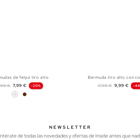
udas de felpa tiro alto
Bermuda tiro alto con c
recio base
Precio
Precio base
Precio
,99 €
7,99 €
17,99 €
9,99 €
-20%
-4
Crudo
Chocolate
AÑADIR A MI CESTA
AÑADIR A MI CES
S
M
L
XL
S
M
L
X
NEWSLETTER
Entérate de todas las novedades y ofertas de Inside antes que nadi