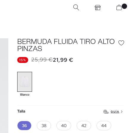
BERMUDA FLUIDA TIRO ALTO
PINZAS
25,99 €
21,99 €
15%
Blanco
Talla
GUÍA
36
38
40
42
44