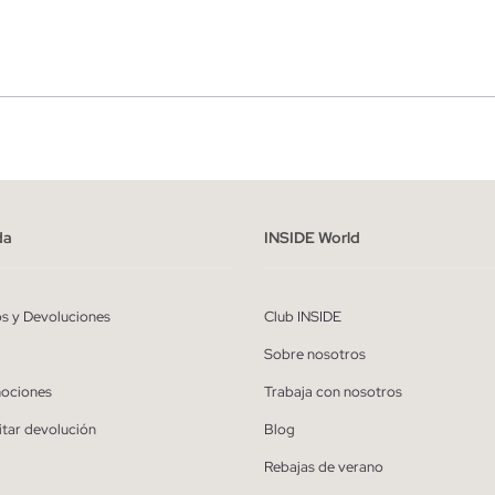
r
Hombre
ído y entiendo la
política de privacidad
y acepto recibir comunicaciones co
alizadas de Inside.
da
INSIDE World
QUIERO SUSCRIBIRME
os y Devoluciones
Club INSIDE
* Puedes cancelar la suscripción en cualquier momento.
Sobre nosotros
ociones
Trabaja con nosotros
itar devolución
Blog
Rebajas de verano