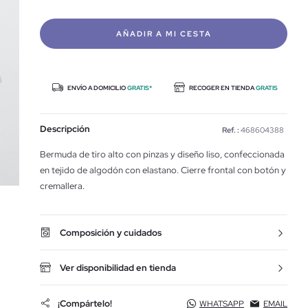
AÑADIR A MI CESTA
ENVÍO A DOMICILIO
GRATIS*
RECOGER EN TIENDA
GRATIS
Descripción
Ref. :
468604388
Bermuda de tiro alto con pinzas y diseño liso, confeccionada
en tejido de algodón con elastano. Cierre frontal con botón y
cremallera.
Composición y cuidados
Ver disponibilidad en tienda
¡Compártelo!
WHATSAPP
EMAIL