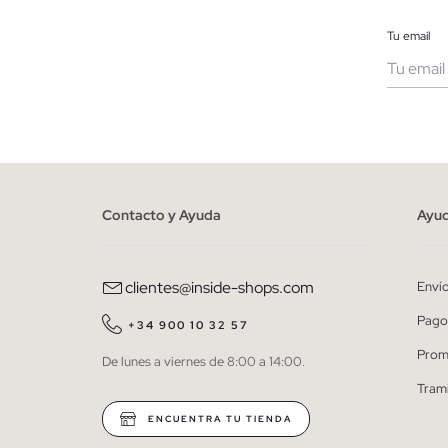
Tu email
Muje
He le
person
Contacto y Ayuda
Ayu
clientes@inside-shops.com
Enví
Pago
+34 900 10 32 57
Prom
De lunes a viernes de 8:00 a 14:00.
Tram
ENCUENTRA TU TIENDA