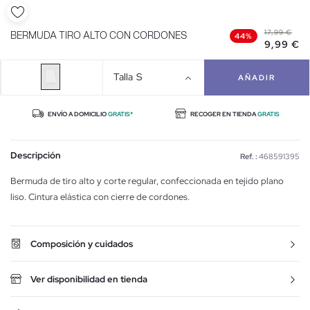
17,99 €
BERMUDA TIRO ALTO CON CORDONES
44%
9,99 €
Talla
S
AÑADIR
ENVÍO A DOMICILIO
GRATIS*
RECOGER EN TIENDA
GRATIS
Descripción
Ref. :
468591395
Bermuda de tiro alto y corte regular, confeccionada en tejido plano
liso. Cintura elástica con cierre de cordones.
Composición y cuidados
Ver disponibilidad en tienda