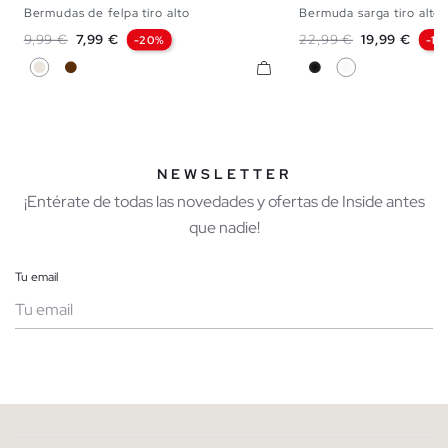
Bermudas de felpa tiro alto
Bermuda sarga tiro alto
XS
S
M
L
XL
36
38
40
Precio base
Precio
Precio base
Precio
9,99 €
7,99 €
22,99 €
19,99 €
-20%
-13
Crudo
Chocolate
Negro
Blanco
NEWSLETTER
¡Entérate de todas las novedades y ofertas de Inside antes
que nadie!
Tu email
Mujer
Hombre