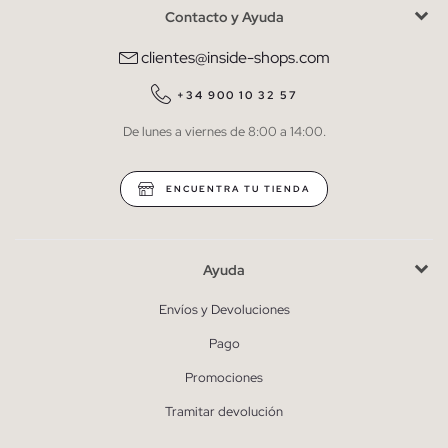
Contacto y Ayuda
He leído y entiendo la
política de privacidad
y acepto recibir
comunicaciones comerciales personalizadas de Inside.
clientes@inside-shops.com
QUIERO SUSCRIBIRME
+34 900 10 32 57
De lunes a viernes de 8:00 a 14:00.
* Puedes cancelar la suscripción en cualquier momento.
ENCUENTRA TU TIENDA
Ayuda
Envíos y Devoluciones
Pago
Promociones
Tramitar devolución