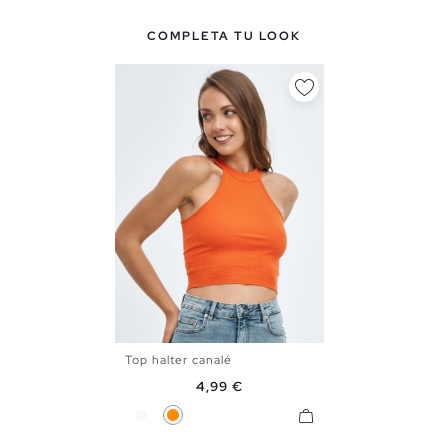
COMPLETA TU LOOK
Top halter canalé
XS
S
M
L
Precio
4,99 €
Blanco
Naranja Oscuro