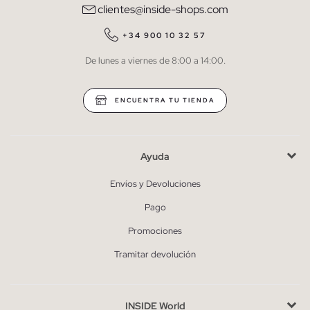
clientes@inside-shops.com
QUIERO SUSCRIBIRME
+34 900 10 32 57
De lunes a viernes de 8:00 a 14:00.
* Puedes cancelar la suscripción en cualquier momento.
ENCUENTRA TU TIENDA
Ayuda
Envíos y Devoluciones
Pago
Promociones
Tramitar devolución
INSIDE World