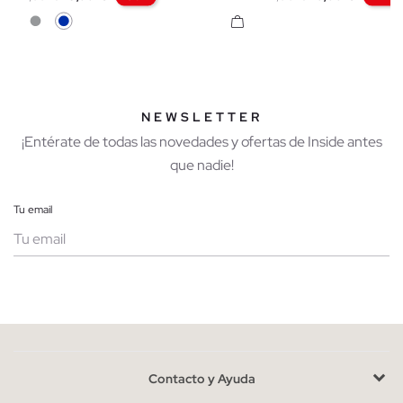
Gris
Azul
NEWSLETTER
¡Entérate de todas las novedades y ofertas de Inside antes
que nadie!
Tu email
Mujer
Hombre
Contacto y Ayuda
He leído y entiendo la
política de privacidad
y acepto recibir
comunicaciones comerciales personalizadas de Inside.