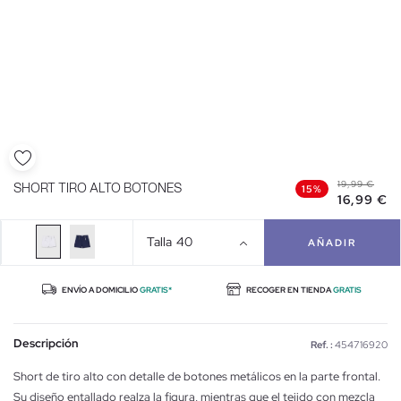
19,99 €
SHORT TIRO ALTO BOTONES
15%
16,99 €
Talla
40
AÑADIR
ENVÍO A DOMICILIO
GRATIS*
RECOGER EN TIENDA
GRATIS
Descripción
Ref. :
454716920
Short de tiro alto con detalle de botones metálicos en la parte frontal.
Su diseño entallado realza la figura, mientras que el tejido con mezcla