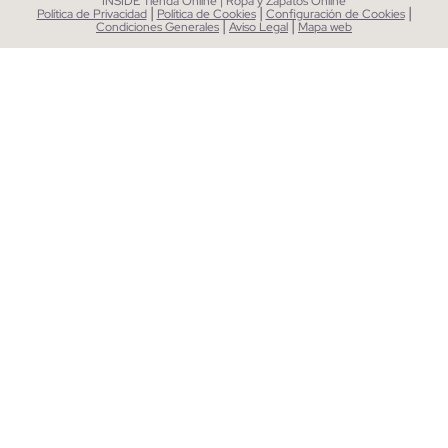
INSIDE Tienda Online | Ropa y Zapatos Online
|
|
|
Política de Privacidad
Política de Cookies
Configuración de Cookies
|
|
Condiciones Generales
Aviso Legal
Mapa web