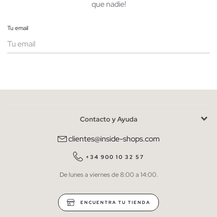
que nadie!
Tu email
Mujer
Hombre
Contacto y Ayuda
He leído y entiendo la
política de privacidad
y acepto recibir
comunicaciones comerciales personalizadas de Inside.
clientes@inside-shops.com
QUIERO SUSCRIBIRME
+34 900 10 32 57
De lunes a viernes de 8:00 a 14:00.
* Puedes cancelar la suscripción en cualquier momento.
ENCUENTRA TU TIENDA