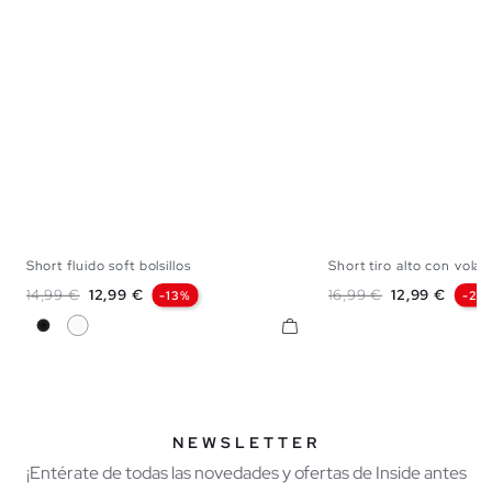
Short fluido soft bolsillos
Short tiro alto con volan
XS
S
M
L
XL
XS
S
M
Precio base
Precio
Precio base
Precio
14,99 €
12,99 €
16,99 €
12,99 €
-13%
-24
Negro
Blanco
NEWSLETTER
¡Entérate de todas las novedades y ofertas de Inside antes