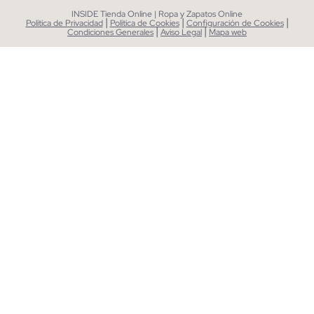
INSIDE Tienda Online | Ropa y Zapatos Online
|
|
|
Política de Privacidad
Política de Cookies
Configuración de Cookies
|
|
Condiciones Generales
Aviso Legal
Mapa web