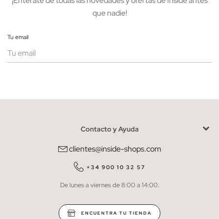
¡Entérate de todas las novedades y ofertas de Inside antes
que nadie!
Tu email
Mujer
Hombre
Contacto y Ayuda
He leído y entiendo la
política de privacidad
y acepto recibir
comunicaciones comerciales personalizadas de Inside.
clientes@inside-shops.com
QUIERO SUSCRIBIRME
+34 900 10 32 57
De lunes a viernes de 8:00 a 14:00.
* Puedes cancelar la suscripción en cualquier momento.
ENCUENTRA TU TIENDA