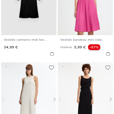
Vestido camisero midi liso...
Vestido bandeau mini nido...
S
M
L
XL
XS
S
M
L
Precio
Precio base
Precio
34,99 €
17,99 €
5,99 €
-67%