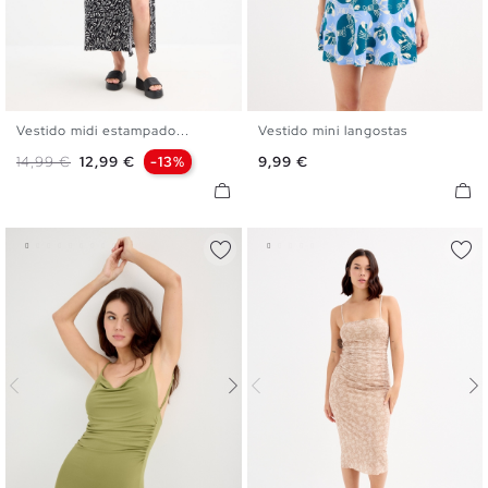
Vestido midi estampado...
Vestido mini langostas
XS
S
M
L
XL
XS
S
M
L
Precio base
Precio
Precio
14,99 €
12,99 €
-13%
9,99 €