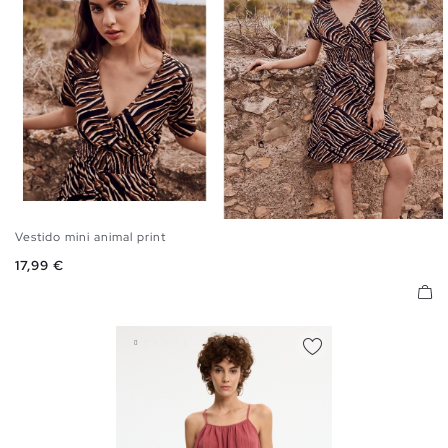
Vestido mini animal print
S
M
L
Precio
17,99 €