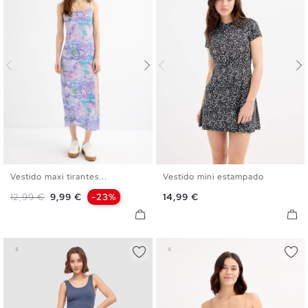
Vestido maxi tirantes...
Vestido mini estampado
S
M
L
XL
XS
S
M
L
XL
Precio base
Precio
Precio
12,99 €
9,99 €
-23%
14,99 €