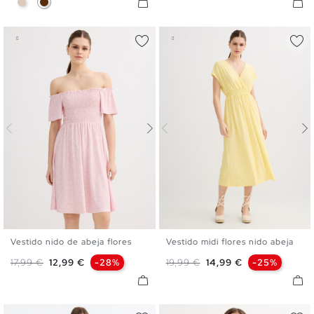
Vestido nido de abeja flores
Vestido midi flores nido abeja
XS
S
M
L
XS
S
M
L
Precio base
Precio
Precio base
Precio
17,99 €
12,99 €
-28%
19,99 €
14,99 €
-25%