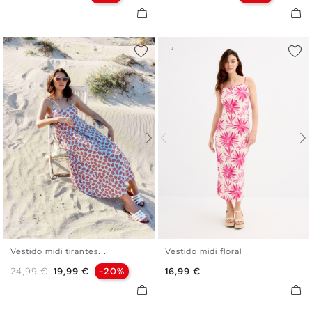
Vestido midi tirantes...
Vestido midi floral
S
M
L
XL
XS
S
M
L
Precio base
Precio
Precio
24,99 €
19,99 €
-20%
16,99 €