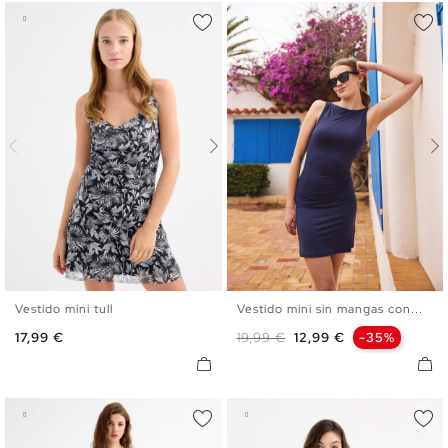
Vestido mini tull
Vestido mini sin mangas con...
XS
S
M
L
XS
S
M
L
Precio
Precio base
Precio
17,99 €
19,99 €
12,99 €
-35%