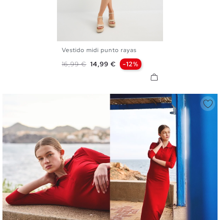
Vestido midi punto rayas
XS
S
M
L
Precio base
Precio
16,99 €
14,99 €
-12%