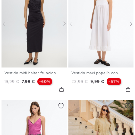
Vestido midi halter fruncido
Vestido maxi popelín con...
XS
S
M
L
XS
S
M
L
Precio base
Precio
Precio base
Precio
19,99 €
7,99 €
-60%
22,99 €
9,99 €
-57%