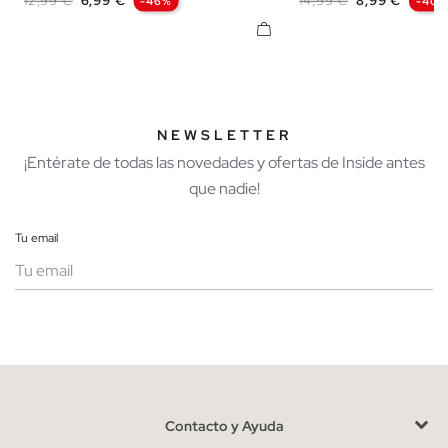
12,99 €
6,99 €
14,99 €
8,99 €
-46%
-40%
NEWSLETTER
¡Entérate de todas las novedades y ofertas de Inside antes
que nadie!
Tu email
Mujer
Hombre
Contacto y Ayuda
He leído y entiendo la
política de privacidad
y acepto recibir
comunicaciones comerciales personalizadas de Inside.