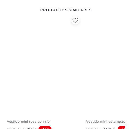
PRODUCTOS SIMILARES
Vestido mini rosa con rib
Vestido mini estampado.
XS
S
M
L
XS
S
M
Precio base
Precio
Precio base
Precio