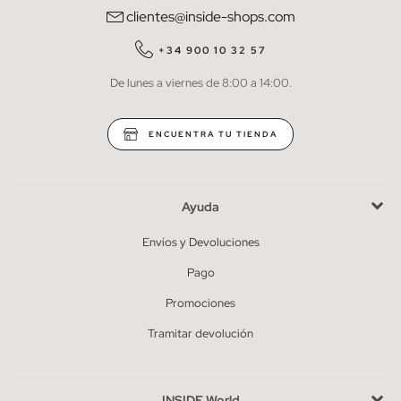
clientes@inside-shops.com
QUIERO SUSCRIBIRME
+34 900 10 32 57
De lunes a viernes de 8:00 a 14:00.
* Puedes cancelar la suscripción en cualquier momento.
ENCUENTRA TU TIENDA
Ayuda
Envíos y Devoluciones
Pago
Promociones
Tramitar devolución
INSIDE World