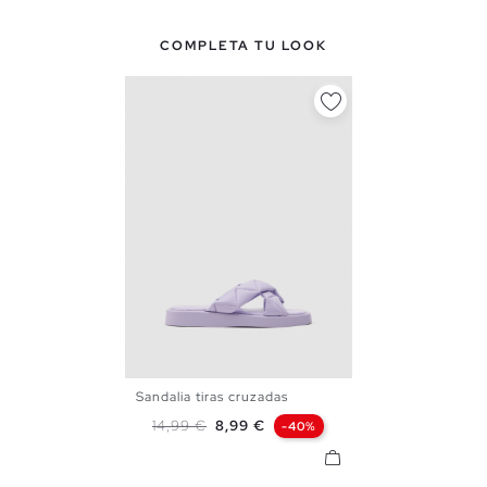
COMPLETA TU LOOK
Sandalia tiras cruzadas
36
37
38
39
40
41
Precio base
Precio
14,99 €
8,99 €
-40%