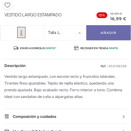
19,99 €
VESTIDO LARGO ESTAMPADO
15%
16,99 €
Talla
L
AÑADIR
ENVÍO A DOMICILIO
GRATIS*
RECOGER EN TIENDA
GRATIS
Descripción
Ref. :
454748398
Vestido largo estampado, con escote recto y fruncidos laterales.
Tirantes finos ajustables. Tejido de rejilla elástico, quedando una
prenda ajustada. Bajo acabado recto. Forro interior a tono. Combina
ideal con sandalias de cuña o alpargatas altas.
Composición y cuidados