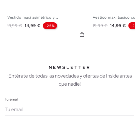
Vestido maxi asimétrico y...
Vestido maxi básico cuell
XS
S
M
L
XS
S
M
Precio base
Precio
Precio base
Precio
19,99 €
14,99 €
19,99 €
14,99 €
-25%
-25
NEWSLETTER
¡Entérate de todas las novedades y ofertas de Inside antes
que nadie!
Tu email
Mujer
Hombre