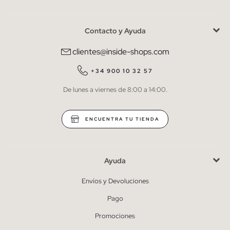
Contacto y Ayuda
He leído y entiendo la
política de privacidad
y acepto recibir
comunicaciones comerciales personalizadas de Inside.
clientes@inside-shops.com
QUIERO SUSCRIBIRME
+34 900 10 32 57
De lunes a viernes de 8:00 a 14:00.
* Puedes cancelar la suscripción en cualquier momento.
ENCUENTRA TU TIENDA
Ayuda
Envíos y Devoluciones
Pago
Promociones