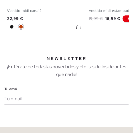
Vestido midi canalé
Vestido midi estampado 
S
M
L
XS
S
M
Precio
Precio base
Precio
22,99 €
19,99 €
16,99 €
-15
Negro
Rojo Mineral
NEWSLETTER
¡Entérate de todas las novedades y ofertas de Inside antes
que nadie!
Tu email
Mujer
Hombre