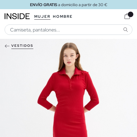
ENVÍO GRATIS
a domicilio a partir de 30 €
MUJER
HOMBRE
BUSCA
VESTIDOS