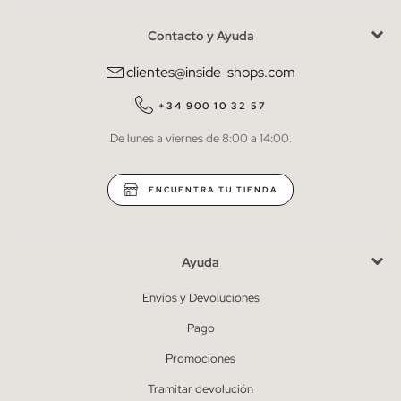
Contacto y Ayuda
He leído y entiendo la
política de privacidad
y acepto recibir
comunicaciones comerciales personalizadas de Inside.
clientes@inside-shops.com
QUIERO SUSCRIBIRME
+34 900 10 32 57
De lunes a viernes de 8:00 a 14:00.
* Puedes cancelar la suscripción en cualquier momento.
ENCUENTRA TU TIENDA
Ayuda
Envíos y Devoluciones
Pago
Promociones
Tramitar devolución