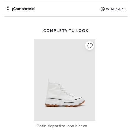
¡Compártelo!
WHATSAPP
COMPLETA TU LOOK
Botín deportivo lona blanca
36
37
38
39
40
41