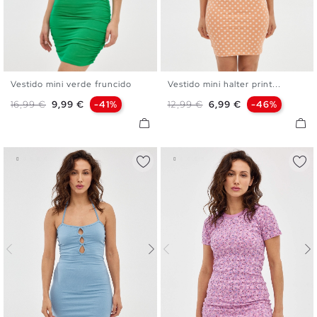
Vestido mini verde fruncido
Vestido mini halter print...
XS
S
M
L
XS
S
M
L
Precio base
Precio
Precio base
Precio
16,99 €
9,99 €
-41%
12,99 €
6,99 €
-46%