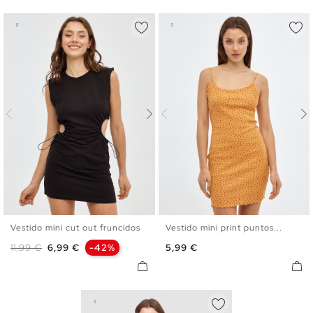
Vestido mini cut out fruncidos
Vestido mini print puntos...
XS
S
M
L
XS
S
M
L
Precio base
Precio
Precio
11,99 €
6,99 €
-42%
5,99 €