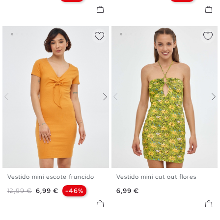
Vestido mini escote fruncido
Vestido mini cut out flores
S
M
L
XL
XS
S
M
L
Precio base
Precio
Precio
12,99 €
6,99 €
-46%
6,99 €