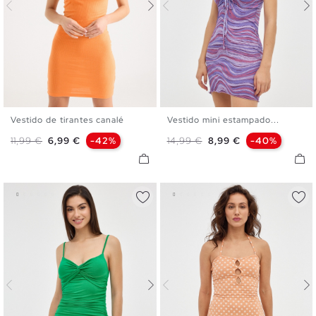
Vestido de tirantes canalé
Vestido mini estampado...
XS
S
M
L
XS
S
M
L
Precio base
Precio
Precio base
Precio
11,99 €
6,99 €
-42%
14,99 €
8,99 €
-40%