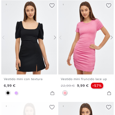
Vestido mini con textura
Vestido mini fruncido lace up
XS
S
M
L
S
M
L
Precio
Precio base
Precio
6,99 €
22,99 €
9,99 €
-57%
Negro
Malva
Rosa Chicle