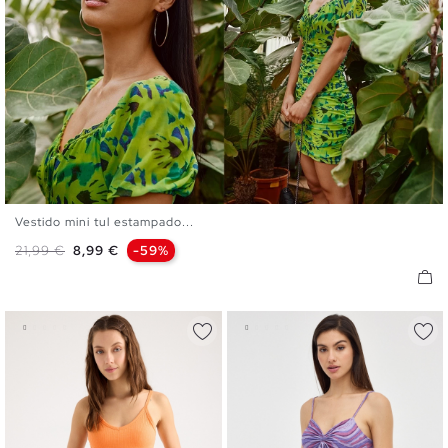
Vestido mini tul estampado...
XS
S
M
L
Precio base
Precio
21,99 €
8,99 €
-59%