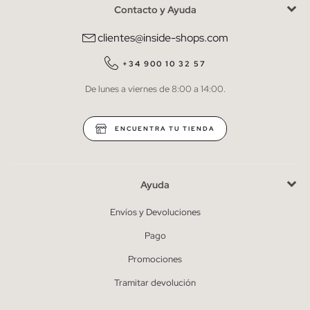
Contacto y Ayuda
He leído y entiendo la
política de privacidad
y acepto recibir
comunicaciones comerciales personalizadas de Inside.
clientes@inside-shops.com
QUIERO SUSCRIBIRME
+34 900 10 32 57
De lunes a viernes de 8:00 a 14:00.
* Puedes cancelar la suscripción en cualquier momento.
ENCUENTRA TU TIENDA
Ayuda
Envíos y Devoluciones
Pago
Promociones
Tramitar devolución