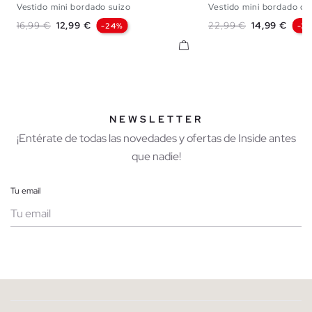
Vestido mini bordado suizo
Vestido mini bordado de
XS
S
M
L
XL
XS
S
M
Precio base
Precio
Precio base
Precio
16,99 €
12,99 €
22,99 €
14,99 €
-24%
-3
NEWSLETTER
¡Entérate de todas las novedades y ofertas de Inside antes
que nadie!
Tu email
Mujer
Hombre