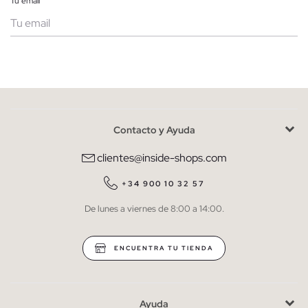
Tu email
Mujer
Hombre
Contacto y Ayuda
He leído y entiendo la
política de privacidad
y acepto recibir
comunicaciones comerciales personalizadas de Inside.
clientes@inside-shops.com
QUIERO SUSCRIBIRME
+34 900 10 32 57
De lunes a viernes de 8:00 a 14:00.
* Puedes cancelar la suscripción en cualquier momento.
ENCUENTRA TU TIENDA
Ayuda