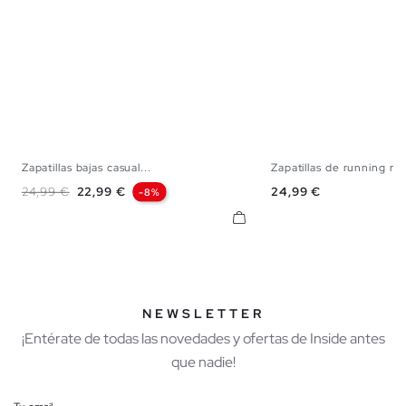
Zapatillas bajas casual...
Zapatillas de running nyl
40
41
42
43
44
45
39
40
41
42
Precio base
Precio
Precio
24,99 €
22,99 €
24,99 €
-8%
NEWSLETTER
¡Entérate de todas las novedades y ofertas de Inside antes
que nadie!