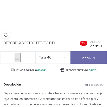
29,99 €
DEPORTIVAS RETRO EFECTO PIEL
7%
27,99 €
Talla
40
AÑADIR
ENVÍO A DOMICILIO
GRATIS*
RECOGER EN TIENDA
GRATIS
Descripción
Ref. :
465108190
Deportivas retro en blanco con detalles en azul marino y una fina franja
roja lateral en contraste. Confeccionadas en tejido con efecto piel y
acabado liso, con paneles combinados y cierre de cordones. Suela de