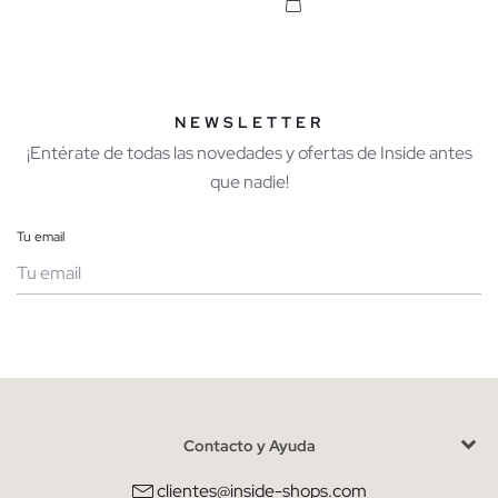
NEWSLETTER
¡Entérate de todas las novedades y ofertas de Inside antes
que nadie!
Tu email
Mujer
Hombre
Contacto y Ayuda
He leído y entiendo la
política de privacidad
y acepto recibir
comunicaciones comerciales personalizadas de Inside.
clientes@inside-shops.com