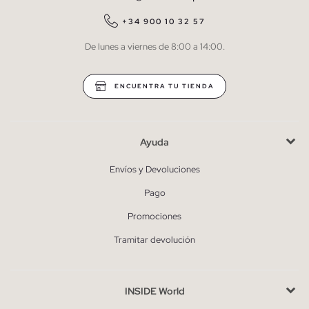
QUIERO SUSCRIBIRME
+34 900 10 32 57
De lunes a viernes de 8:00 a 14:00.
* Puedes cancelar la suscripción en cualquier momento.
ENCUENTRA TU TIENDA
Ayuda
Envíos y Devoluciones
Pago
Promociones
Tramitar devolución
INSIDE World