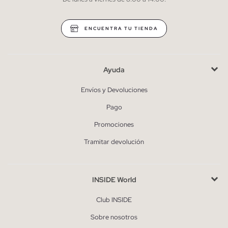
* Puedes cancelar la suscripción en cualquier momento.
ENCUENTRA TU TIENDA
Ayuda
Envíos y Devoluciones
Pago
Promociones
Tramitar devolución
INSIDE World
Club INSIDE
Sobre nosotros