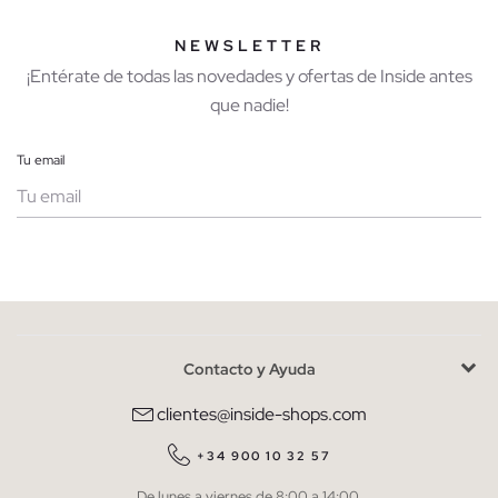
NEWSLETTER
¡Entérate de todas las novedades y ofertas de Inside antes
que nadie!
Tu email
Mujer
Hombre
Contacto y Ayuda
He leído y entiendo la
política de privacidad
y acepto recibir
comunicaciones comerciales personalizadas de Inside.
clientes@inside-shops.com
QUIERO SUSCRIBIRME
+34 900 10 32 57
De lunes a viernes de 8:00 a 14:00.