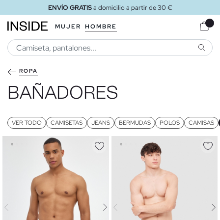
ENVÍO GRATIS
a tienda
MUJER
HOMBRE
BUSCA
ROPA
BAÑADORES
VER TODO
CAMISETAS
JEANS
BERMUDAS
POLOS
CAMISAS