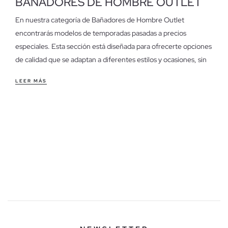
BAÑADORES DE HOMBRE OUTLET
En nuestra categoría de Bañadores de Hombre Outlet
encontrarás modelos de temporadas pasadas a precios
especiales. Esta sección está diseñada para ofrecerte opciones
de calidad que se adaptan a diferentes estilos y ocasiones, sin
comprometer tu presupuesto.
LEER MÁS
Características de los bañadores de hombre outlet
Descubre bañadores con cortes variados, desde los clásicos
ajustados hasta los más relajados. Cada diseño está pensado
para ofrecer comodidad y libertad de movimiento, ideales
tanto para un día de playa como para una tarde en la piscina. La
elección del corte dependerá de tu estilo personal y de cómo
te sientas más cómodo.
Aprovecha las últimas unidades en bañadores de hombre
Disponemos de unidades limitadas, ya que se trata de modelos
de temporadas anteriores. Si dudas entre varios estilos,