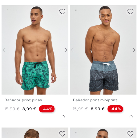
Bañador print piñas
Bañador print miniprint
S
M
L
XL
S
M
L
XL
XXL
Precio base
Precio
Precio base
Precio
15,99 €
8,99 €
-44%
15,99 €
8,99 €
-44%