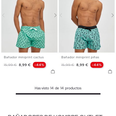
Bañador miniprint cactus
Bañador miniprint piñas
S
M
L
XL
S
M
L
XL
Precio base
Precio
Precio base
Precio
15,99 €
8,99 €
-44%
15,99 €
8,99 €
-44%
Has visto
14
de
14
productos