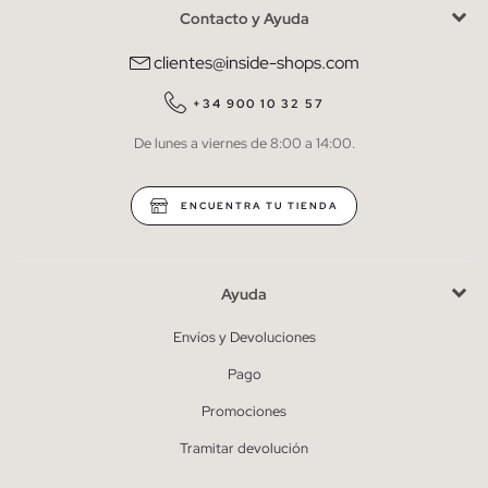
Contacto y Ayuda
He leído y entiendo la
política de privacidad
y acepto recibir
comunicaciones comerciales personalizadas de Inside.
clientes@inside-shops.com
QUIERO SUSCRIBIRME
+34 900 10 32 57
De lunes a viernes de 8:00 a 14:00.
* Puedes cancelar la suscripción en cualquier momento.
ENCUENTRA TU TIENDA
Ayuda
Envíos y Devoluciones
Pago
Promociones
Tramitar devolución