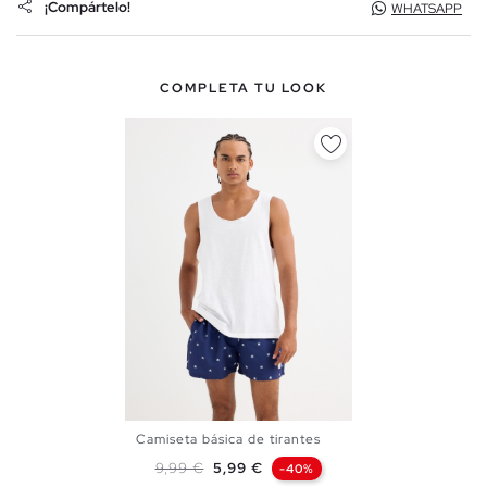
¡Compártelo!
WHATSAPP
COMPLETA TU LOOK
Camiseta básica de tirantes
XS
S
M
L
XL
XXL
Precio base
Precio
9,99 €
5,99 €
-40%