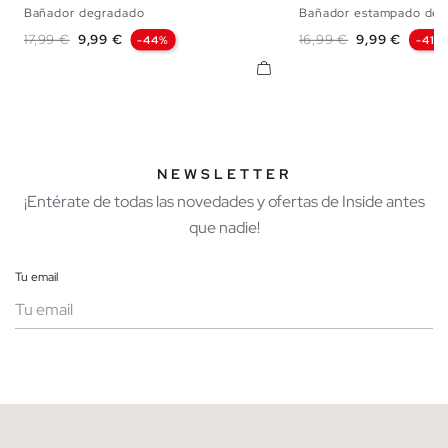
Bañador degradado
Bañador estampado delf
S
M
L
XL
XXL
S
M
L
X
Precio base
Precio
Precio base
Precio
17,99 €
9,99 €
16,99 €
9,99 €
-44%
-41%
NEWSLETTER
¡Entérate de todas las novedades y ofertas de Inside antes
que nadie!
Tu email
Mujer
Hombre