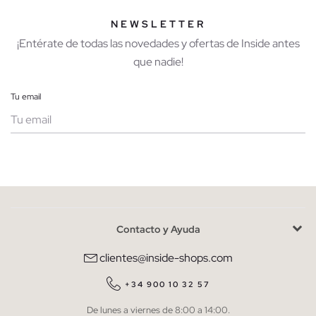
NEWSLETTER
¡Entérate de todas las novedades y ofertas de Inside antes
que nadie!
Tu email
Mujer
Hombre
Contacto y Ayuda
He leído y entiendo la
política de privacidad
y acepto recibir
comunicaciones comerciales personalizadas de Inside.
clientes@inside-shops.com
QUIERO SUSCRIBIRME
+34 900 10 32 57
De lunes a viernes de 8:00 a 14:00.
* Puedes cancelar la suscripción en cualquier momento.