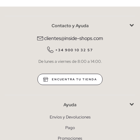
Contacto y Ayuda
He leído y entiendo la
política de privacidad
y acepto recibir
comunicaciones comerciales personalizadas de Inside.
clientes@inside-shops.com
QUIERO SUSCRIBIRME
+34 900 10 32 57
De lunes a viernes de 8:00 a 14:00.
* Puedes cancelar la suscripción en cualquier momento.
ENCUENTRA TU TIENDA
Ayuda
Envíos y Devoluciones
Pago
Promociones