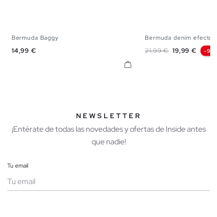
Bermuda Baggy
Bermuda denim efecto 
38
40
42
44
36
38
40
42
Precio
Precio base
Precio
14,99 €
21,99 €
19,99 €
-9%
NEWSLETTER
¡Entérate de todas las novedades y ofertas de Inside antes
que nadie!
Tu email
Mujer
Hombre