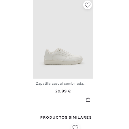
Zapatilla casual combinada...
39
40
41
42
43
44
Precio
29,99 €
45
PRODUCTOS SIMILARES