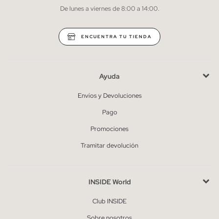
De lunes a viernes de 8:00 a 14:00.
* Puedes cancelar la suscripción en cualquier momento.
ENCUENTRA TU TIENDA
Ayuda
Envíos y Devoluciones
Pago
Promociones
Tramitar devolución
INSIDE World
Club INSIDE
Sobre nosotros