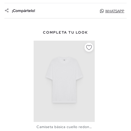
¡Compártelo!
WHATSAPP
COMPLETA TU LOOK
Camiseta básica cuello redondo
S
M
L
XL
XXL