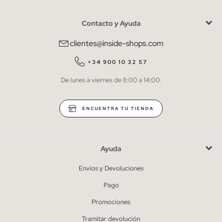
Contacto y Ayuda
He leído y entiendo la
política de privacidad
y acepto recibir
comunicaciones comerciales personalizadas de Inside.
clientes@inside-shops.com
QUIERO SUSCRIBIRME
+34 900 10 32 57
De lunes a viernes de 8:00 a 14:00.
* Puedes cancelar la suscripción en cualquier momento.
ENCUENTRA TU TIENDA
Ayuda
Envíos y Devoluciones
Pago
Promociones
Tramitar devolución