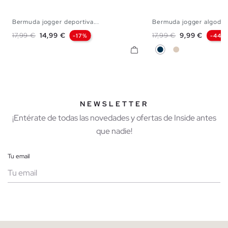
Bermuda jogger deportiva...
Bermuda jogger algodó
XS
S
M
L
XL
XS
S
M
Precio base
Precio
Precio base
Precio
17,99 €
14,99 €
17,99 €
9,99 €
-17%
-44%
Azul Marino
Blanco Roto
NEWSLETTER
¡Entérate de todas las novedades y ofertas de Inside antes
que nadie!
Tu email
Mujer
Hombre