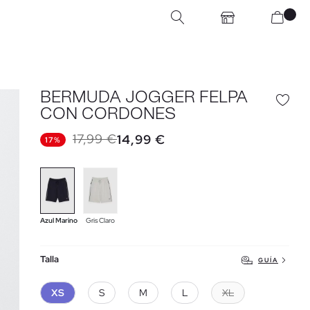
BERMUDA JOGGER FELPA
CON CORDONES
17,99 €
14,99 €
17%
Azul Marino
Gris Claro
Talla
GUÍA
XS
S
M
L
XL