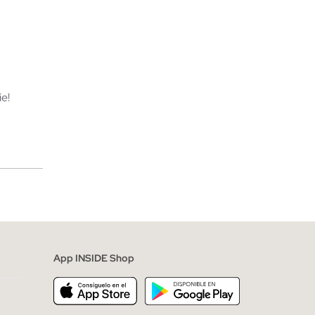
TA
AÑADIR A MI CESTA
XL
XS
S
M
L
XL
e!
merciales
App INSIDE Shop