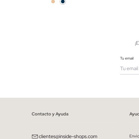
AÑADIR A MI CESTA
S
M
L
XL
XS
¡
Tu email
Muje
He le
person
Contacto y Ayuda
Ayu
clientes@inside-shops.com
Enví