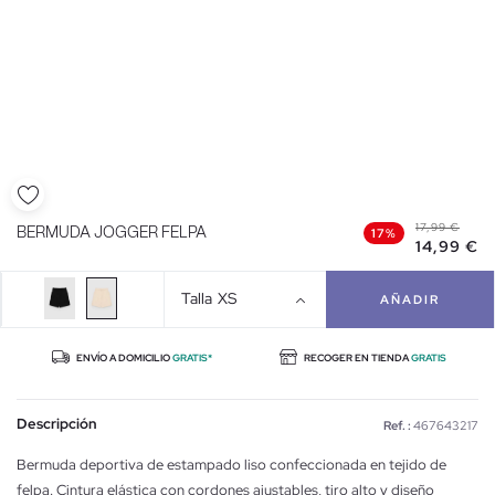
17,99 €
BERMUDA JOGGER FELPA
17%
14,99 €
Talla
XS
AÑADIR
ENVÍO A DOMICILIO
GRATIS*
RECOGER EN TIENDA
GRATIS
Descripción
Ref. :
467643217
Bermuda deportiva de estampado liso confeccionada en tejido de
felpa. Cintura elástica con cordones ajustables, tiro alto y diseño