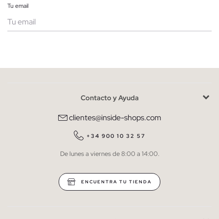
Tu email
Mujer
Hombre
Contacto y Ayuda
He leído y entiendo la
política de privacidad
y acepto recibir
comunicaciones comerciales personalizadas de Inside.
clientes@inside-shops.com
QUIERO SUSCRIBIRME
+34 900 10 32 57
De lunes a viernes de 8:00 a 14:00.
* Puedes cancelar la suscripción en cualquier momento.
ENCUENTRA TU TIENDA