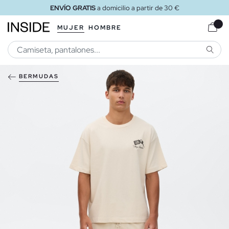
ENVÍO GRATIS
a domicilio a partir de 30 €
MUJER
HOMBRE
BUSCA
BERMUDAS