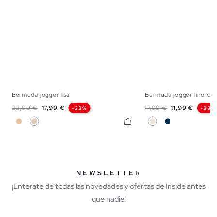
Bermuda jogger lisa
Bermuda jogger lino con
S
M
L
XL
S
M
L
X
Precio base
Precio
Precio base
Precio
22,99 €
17,99 €
17,99 €
11,99 €
-22%
-33%
Beige
Blanco Roto
Crudo
Azul Marino
NEWSLETTER
¡Entérate de todas las novedades y ofertas de Inside antes
que nadie!