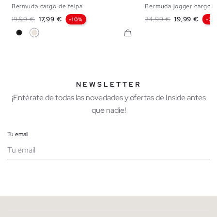
Bermuda cargo de felpa
Bermuda jogger cargo
XS
S
M
L
XL
S
M
L
Precio base
Precio
Precio base
Precio
19,99 €
17,99 €
24,99 €
19,99 €
-10%
-2
Negro
Crudo
NEWSLETTER
¡Entérate de todas las novedades y ofertas de Inside antes
que nadie!
Tu email
Mujer
Hombre