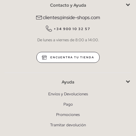
Contacto y Ayuda
He leído y entiendo la
política de privacidad
y acepto recibir
comunicaciones comerciales personalizadas de Inside.
clientes@inside-shops.com
QUIERO SUSCRIBIRME
+34 900 10 32 57
De lunes a viernes de 8:00 a 14:00.
* Puedes cancelar la suscripción en cualquier momento.
ENCUENTRA TU TIENDA
Ayuda
Envíos y Devoluciones
Pago
Promociones
Tramitar devolución