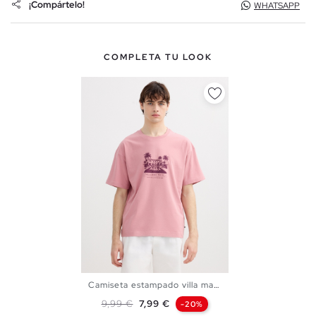
¡Compártelo!
WHATSAPP
COMPLETA TU LOOK
Camiseta estampado villa mare
S
M
L
XL
XXL
Precio base
Precio
9,99 €
7,99 €
-20%