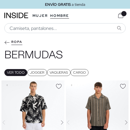
ENVÍO GRATIS
a domicilio a partir de 30 €
MUJER
HOMBRE
BUSCA
ROPA
BERMUDAS
VER TODO
JOGGER
VAQUERAS
CARGO