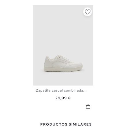
Zapatilla casual combinada...
39
40
41
42
43
44
Precio
29,99 €
45
PRODUCTOS SIMILARES