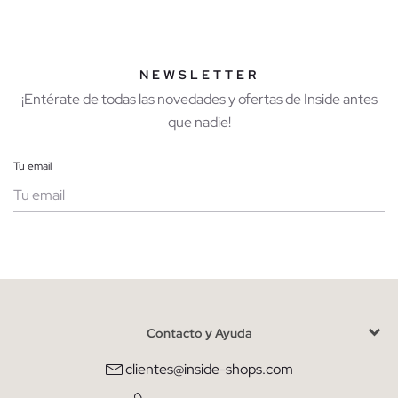
NEWSLETTER
¡Entérate de todas las novedades y ofertas de Inside antes
que nadie!
Tu email
Mujer
Hombre
Contacto y Ayuda
He leído y entiendo la
política de privacidad
y acepto recibir
comunicaciones comerciales personalizadas de Inside.
clientes@inside-shops.com