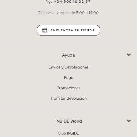
QUIERO SUSCRIBIRME
+34 900 10 32 57
De lunes a viernes de 8:00 a 14:00.
* Puedes cancelar la suscripción en cualquier momento.
ENCUENTRA TU TIENDA
Ayuda
Envíos y Devoluciones
Pago
Promociones
Tramitar devolución
INSIDE World
Club INSIDE