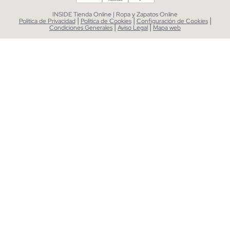
INSIDE Tienda Online | Ropa y Zapatos Online
|
|
|
Política de Privacidad
Política de Cookies
Configuración de Cookies
|
|
Condiciones Generales
Aviso Legal
Mapa web