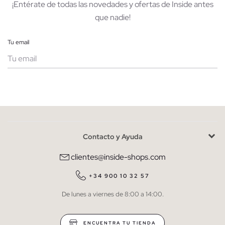
¡Entérate de todas las novedades y ofertas de Inside antes
que nadie!
Tu email
Mujer
Hombre
Contacto y Ayuda
He leído y entiendo la
política de privacidad
y acepto recibir
comunicaciones comerciales personalizadas de Inside.
clientes@inside-shops.com
QUIERO SUSCRIBIRME
+34 900 10 32 57
De lunes a viernes de 8:00 a 14:00.
* Puedes cancelar la suscripción en cualquier momento.
ENCUENTRA TU TIENDA