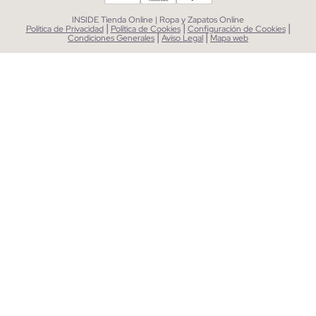
INSIDE Tienda Online | Ropa y Zapatos Online
|
|
|
Política de Privacidad
Política de Cookies
Configuración de Cookies
|
|
Condiciones Generales
Aviso Legal
Mapa web