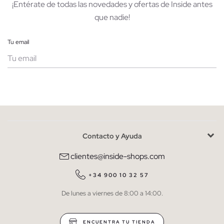
¡Entérate de todas las novedades y ofertas de Inside antes
que nadie!
Tu email
Mujer
Hombre
Contacto y Ayuda
He leído y entiendo la
política de privacidad
y acepto recibir
comunicaciones comerciales personalizadas de Inside.
clientes@inside-shops.com
QUIERO SUSCRIBIRME
+34 900 10 32 57
De lunes a viernes de 8:00 a 14:00.
* Puedes cancelar la suscripción en cualquier momento.
ENCUENTRA TU TIENDA