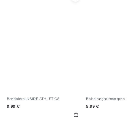
Bandolera INSIDE ATHLETICS
Bolso negro smartphon
U
U
Precio
Precio
9,99 €
5,99 €