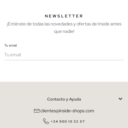
NEWSLETTER
¡Entérate de todas las novedades y ofertas de Inside antes
que nadie!
Tu email
Mujer
Hombre
Contacto y Ayuda
He leído y entiendo la
política de privacidad
y acepto recibir
comunicaciones comerciales personalizadas de Inside.
clientes@inside-shops.com
QUIERO SUSCRIBIRME
+34 900 10 32 57