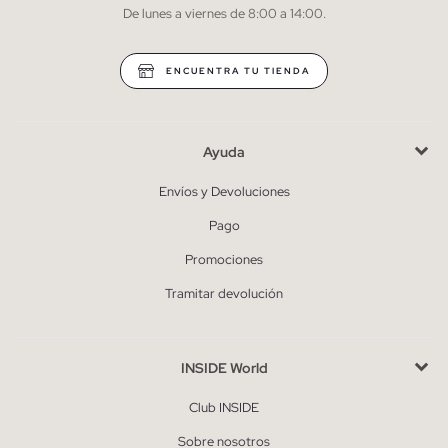
De lunes a viernes de 8:00 a 14:00.
* Puedes cancelar la suscripción en cualquier momento.
ENCUENTRA TU TIENDA
Ayuda
Envíos y Devoluciones
Pago
Promociones
Tramitar devolución
INSIDE World
Club INSIDE
Sobre nosotros