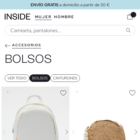
ENVÍO GRATIS
a domicilio a partir de 30 €
MUJER
HOMBRE
BUSCA
ACCESORIOS
BOLSOS
VER TODO
BOLSOS
CINTURONES