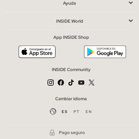
He leído y entiendo la
política de privacidad
y acepto recibir
Ayuda
comunicaciones comerciales personalizadas de Inside.
INSIDE World
QUIERO SUSCRIBIRME
App INSIDE Shop
* Puedes cancelar la suscripción en cualquier momento.
INSIDE Community
Cambiar idioma
ES
PT
EN
Pago seguro