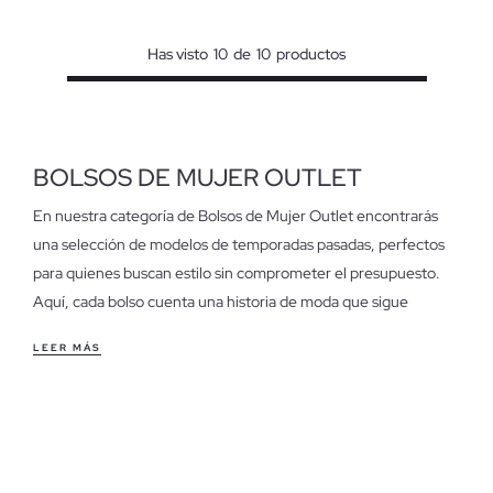
Has visto
10
de
10
productos
BOLSOS DE MUJER OUTLET
En nuestra categoría de Bolsos de Mujer Outlet encontrarás
una selección de modelos de temporadas pasadas, perfectos
para quienes buscan estilo sin comprometer el presupuesto.
Aquí, cada bolso cuenta una historia de moda que sigue
vigente.
LEER MÁS
Características de los bolsos de mujer outlet
Desde bandoleras prácticas para el día a día hasta elegantes
bolsos de mano para ocasiones especiales, cada pieza ofrece
comodidad y versatilidad. Los materiales y diseños están
pensados para adaptarse a tu ritmo, ya sea en la oficina o en un