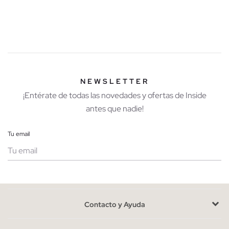
fin de semana relajado.
Aprovecha las últimas unidades en bolsos de mujer
Con disponibilidad limitada, estos bolsos son una oportunidad
para encontrar ese complemento que encaja con tu estilo
personal. Al elegir, considera el tamaño y el uso que le darás:
NEWSLETTER
un bolso más grande para el trabajo o uno compacto para
¡Entérate de todas las novedades y ofertas de Inside
salidas informales.
antes que nadie!
Compra bolsos de mujer baratos sin renunciar al estilo
Tu email
El outlet es la opción ideal para adquirir bolsos a precios
especiales, sin sacrificar el diseño. Completa tu look con otros
accesorios de nuestra tienda, como bufandas o cinturones, y
Mujer
Hombre
disfruta de un armario variado y actual.
Contacto y Ayuda