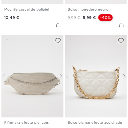
Mochila casual de polipiel
Bolso monedero negro
U
U
Precio
Precio base
Precio
10,49 €
9,99 €
5,99 €
-40%
Riñonera efecto piel con...
Bolso blanco efecto acolchado
U
U