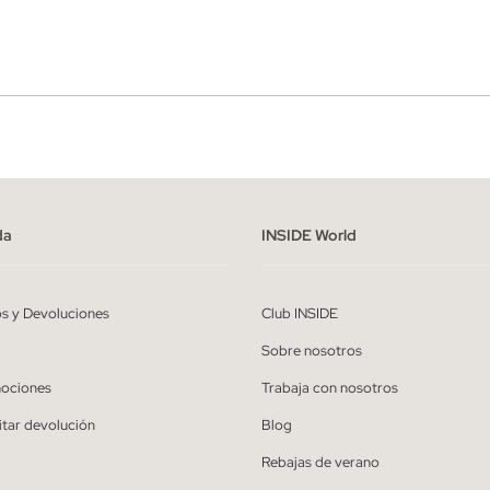
r
Hombre
ído y entiendo la
política de privacidad
y acepto recibir comunicaciones co
alizadas de Inside.
da
INSIDE World
QUIERO SUSCRIBIRME
os y Devoluciones
Club INSIDE
* Puedes cancelar la suscripción en cualquier momento.
Sobre nosotros
ociones
Trabaja con nosotros
itar devolución
Blog
Rebajas de verano