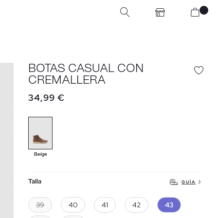
BOTAS CASUAL CON
CREMALLERA
34,99 €
Beige
Talla
GUÍA
39
40
41
42
43