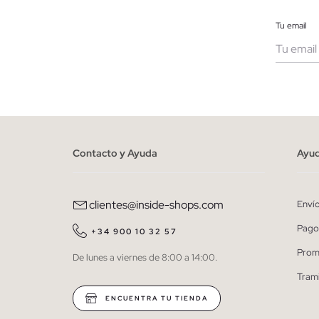
Tu email
Muje
He le
person
Contacto y Ayuda
Ayu
clientes@inside-shops.com
Enví
Pago
+34 900 10 32 57
Prom
De lunes a viernes de 8:00 a 14:00.
Tram
ENCUENTRA TU TIENDA