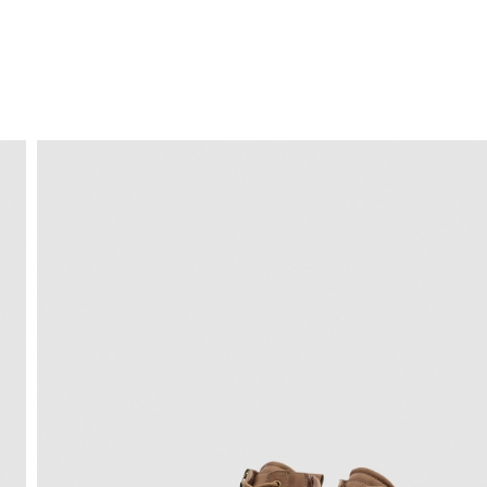
ENVÍO GRATIS
a domicilio a partir de 30 €