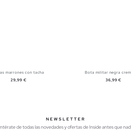
as marrones con tacha
Bota militar negra crem
Precio
Precio
29,99 €
36,99 €
AÑADIR A MI CESTA
AÑADIR A MI CES
41
42
43
44
45
39
40
41
42
43
NEWSLETTER
Entérate de todas las novedades y ofertas de Inside antes que nadi