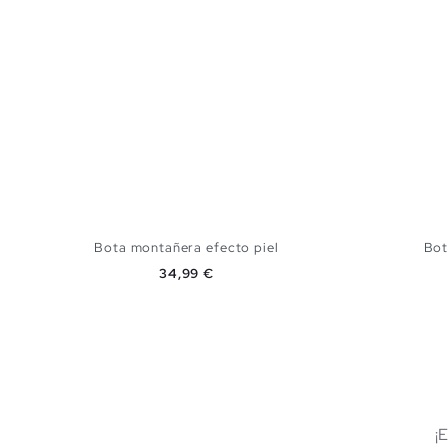
Bota montañera efecto piel
Bot
Precio
34,99 €
AÑADIR A MI CESTA
40
41
42
43
44
45
39
40
¡