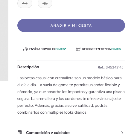
44
45
AÑADIR A MI CESTA
ENVÍO A DOMICILIO
GRATIS*
RECOGER EN TIENDA
GRATIS
Descripción
Ref. :
345342145
Las botas casual con cremallera son un modelo básico para
el día a día. La suela de goma te permite un andar flexible y
cómodo, ya que absorbe los impactos y garantiza una pisada
segura. La cremallera y los cordones te ofrecerán un ajuste
perfecto. Además, gracias a su versatilidad, podrás
combinarlos con múltiples looks diarios.
Composición y cuidados